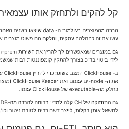
קל להקים ולתחזק אותו עצמאית ו- prem
עשו את זה כהחלטה עסקית, וחלקם הם פשוט מוצרים של 
לידי ביטוי בד"כ בצורך להתקין קומפוננטות רבות שמשמשות את החלקים 
כחלק מה-executable של ClickHouse עצמו.
לתשאל אותן בקלות, לייצר דשבורדים לטובת ניטור וכו'.
הוא חוסך ETL-ים, גם פנימית וגם מול מידע חיצוני