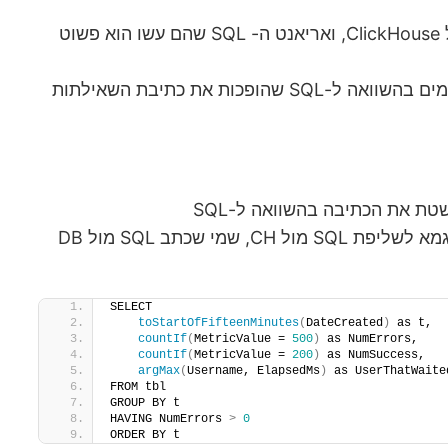
עצם השימוש ב- SQL הוא כבר יתרון משמעותי מבחינתי (בהשוואה לשימוש ב-DSL ייעודי כלשהו למוצר). במקרה של ClickHouse, ואריאנט ה- SQL שהם עשו הוא פשוט
יש עושר רב של פונקציות שימושיות שנותנות מענה לפחות-או-יותר כל דבר שרק אפשר לחשוב עליו, יש שינויים מסויימים בהשוואה ל-SQL שהופכות את כתיבת השאילתות
ה-combinators השונים שאפשר לצרף לפונקציות, הופכות את כתיבת השאילתות לקריאה יותר. למשל, זאת דוגמא לשליפת SQL מול CH, שמי שכתב SQL מול DB
SELECT 
toStartOfFifteenMinutes
(
DateCreated
)
 as t,
countIf
(
MetricValue = 
500
)
 as NumErrors,
countIf
(
MetricValue = 
200
)
 as NumSuccess,
argMax
(
Username, ElapsedMs
)
 as UserThatWaite
FROM tbl
GROUP BY t
HAVING NumErrors 
>
0
ORDER BY t