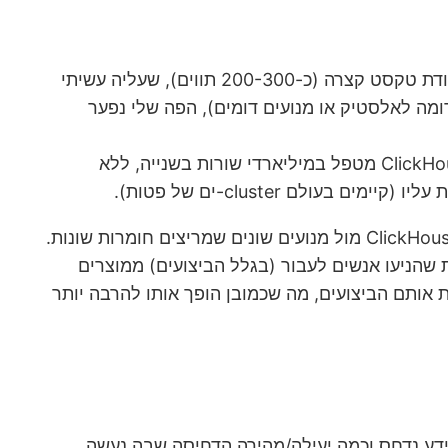
אחת הטבלאות הראשונות שטענתי כאשר שיחקתי עם ClickHouse כללה מאות מיליוני שורות, שמכילות בין היתר עמודת טקסט קצרה (כ-200-300 תווים), שעליה עשיתי
בדומה לאלסטיק או מנועים דומים), הפה שלי נפער
כשמדובר בפילטור וביצוע אגרגציות על טבלאות (בייחוד כאלה שלא מחזירות הרבה קבוצות), לא נדיר לראות ש- ClickHouse מטפל במיליארדי שורות בשנייה, ללא
לם cluster-ים של פטות).
פע של פוסטים על השוואות שהניעו אנשים לעבור (בגלל הביצועים) ממוצרים
ס למתחרים כדי לתת את אותם הביצועים, מה שכמובן הופך אותו להרבה יותר
כמה טוב המידע נדחס וכמה יעילה/מהירה הדחיסה שבה נעשה