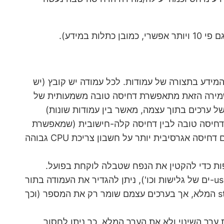
י שבו ClickHouse עושה שימוש, MergeTree, שומר את המידע בתצורה של עמודות. לכל עמודה יש קובץ (יש
השמירה הזאת מתאפשרת דחיסה טובה משמעותית של
, שהוא אלגוריתם דחיסה שמשלב בין דחיסה טובה לבין דחיסה קלה-חישובית (שמאפשרת
אח"כ סריקה מהירה יותר של המידע). ניתן להשתמש גם באלגוריתמים אחרים של דחיסה, למשל כאשר מעדיפים דחיסה אגרסיבית יותר על חשבון צריכת CPU גבוהה
C מאפשר הגדרות נוספות כדי להקטין את הנפח שטבלה לוקחת בפועל.
למשל, אם יש עמודה שיש בה חזרתיות מאד גבוהה של מס' מצומצם של ערכים (שמות רחובות וערים, user-agent-ים של גלישות וכו'), ניתן להגדיר את העמודה בתור
LowCardinality(String), במקום String רגיל. בצורה הזאת, CH שומר dictionary שממפה בין מספר ל-string המלא, אך בערכים עצמם שומר רק את המספר (וכך
נים לאט, לשמור רק את ערך השינוי ולא את הערך המלא. כך ניתן לחסוך,