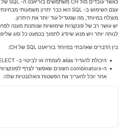
כאשר עובדים מול CH משתמשים בוריאנט ה- SQL של ClickHouse.
מוצלח במיוחד, מה שמגדיל עוד יותר את היתרון.
לנוחה יותר ויש מנוע שיודע לתמוך בכמעט כל סוג שליפ
בין הדברים שאהבתי במיוחד בוריאנט SQL של CH:
היכולת להגדיר alias לעמודה או לביטוי ב- SELECT ולהשתמש בו לאחר מכן ב- WHERE וב- GROUP BY מפשטת את הכתיבה בהשוואה ל-SQL
אחר יוכל להעריך את הפשטות והאלגנטיות שלה: