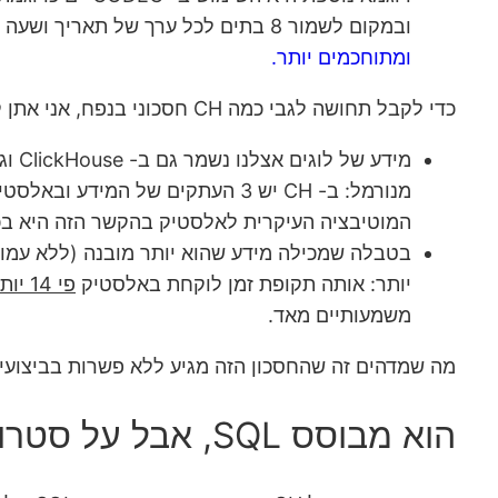
ובמקום לשמור 8 בתים לכל ערך של תאריך ושעה מדוייקים, לשמור רק את ה- diff (שיכול להיכנס בפחות). כמובן שזאת רק דוגמא,
ומתוחכמים יותר.
כדי לקבל תחושה לגבי כמה CH חסכוני בנפח, אני אתן קצת דוגמאות מהניסיון שלי המבוססות על מידע ששמור ב- ClickHouse ובמקום נוסף:
המוטיבציה העיקרית לאלסטיק בהקשר הזה היא בכלל ה-GUI של Kibana והנוחות 
יותר: אותה תקופת זמן לוקחת באלסטיק
פי 14 יותר
משמעותיים מאד.
מה שמדהים זה שהחסכון הזה מגיע ללא פשרות בביצועים
הוא מבוסס SQL, אבל על סטרואידים.