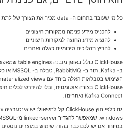
כל מי שעובד בתחום ה- data מכיר את הצורך של לתת מענה לבעיות בעולם ה- ETL. בד"כ הן מתחלקות לכמה קטגוריות:
להכניס מידע פנימה ממקורות חיצוניים
להוציא מידע החוצה למקורות חיצוניים
להריץ תהליכים סיכומיים כאלה ואחרים
ב- Kafka, תור ב- RabbitMQ, טבלה ב- MSSQL או כל DB חיצוני אחר שנגיש עם ODBC
Kafka Connect ואחרים).
במיוחד אם יש לכם כבר בהווה שימוש במוצרים נוספים (על אף שהייתי שמח אם ה- ODBC driver הזה היה יצי