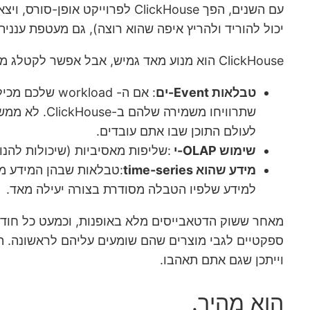
יכול להוריד ולהריץ איפה שהוא רוצה), גם מעטפת עננ
ClickHouse הוא מנוע מאד גמיש, אבל אפשר לקטלג מספר "עולמות בעייה" שבהם הוא נותן את הערך המשמעותי הגדול ביותר:
טבלאות Event-ים
שתרוויחו מש
לעולם התוכן שבו אתם עובדים.
שימוש OLAP-י
:שליפות מאסיביות (שיכולות להנות מיכולות ה- Massive Parallel Processing של CH) שמנת
מידע שהוא time-series
למידע שלפיו הטבלה מסודרת בצורה יעילה מאד.
מאחר ששוק הדטאבייסים מלא באופנות, וכמעט כל חודש
וייתכן שגם אתם תאהבו.
הוא מהיר.