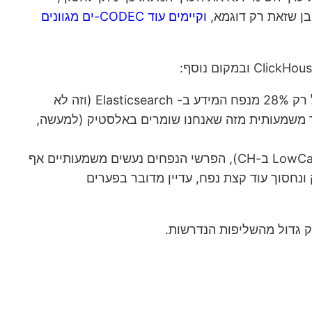
וקיימים עוד CODEC-ים מגוונים
מידע של לוגים אצלנו נשמר גם ב- ClickHouse וגם באלסטיק (לתקופת זמן מוגבלת יותר). המידע ב-CH שוקל רק 28% מנפח המידע ב- Elasticsearch (וזה לא
דע ובאלסטיק שניים). זה מאפשר לנו לשמור לוגים ב-CH למשך זמן ארוך משמעותית מזה שאנחנו שומרים באלסטיק (למעשה,
בטבלה שמכילה מידע שהוא יותר מובנה (ללא עמודות טקסט חופשי) וחזרתי (שמאפשר להשתמש ב- LowCardinality ב-CH), הפרשי הנפחים נעשים משמעותיים אף
 שלא נשמור את ה- _source באלסטיק ונחסוך עוד קצת נפח, עדיין מדובר בפערים
ק גדול מהשליפות הנדרשות.