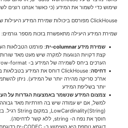
שימוש כדי לשמור את המידע (כי כאשר אנחנו רוצים לשלוף, אנח
ClickHouse מפורסם ביכולות שמירת המידע היעילות שלו, שדוחסות את המידע ביחסים גבוהים (פי 5 זה נפוץ, אבל גם פי 10 ויותר אפשרי, כמובן כתלות במידע).
שמירת המידע היעילה מתאפשרת בזכות מספר גורמים:
שמירת מידע columnar-ית
קצת דקויות הנוגעות למקרה שיש מעט מאד שורות
הערכים ביחס לשמירה של המידע ב- row-format (תחת ההנחה שעמודה תכיל בסבירות גבוהה יותר חזרתיות של ערכים בתוך עצמה, מאשר בין עמודות שונות)
דחיסה
יותר בשליפת המידע
צמצום המידע שנשמר באמצעות הגדרות על העמ
חוסך את נפח ה- string, ללא קשר לדחיסה).