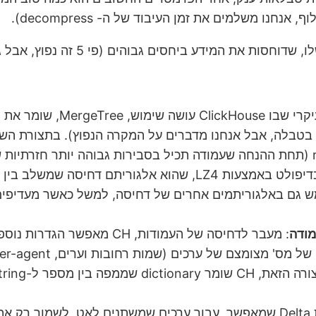
נו משלמים את זמן העיבוד של ה- decompress).
: פורמט הטבלאות העיקר
 בטבלה, אבל אנחנו מדברים על המקרה הנפוץ). בתצורת 
: ClickHouse דוחס את המידע בטבלאות בדיפולט באמצעות LZ4
ודה
: מעבר לדחיסה של העמודות, H
דוגמא נוספת היא השימוש ב- CODEC-ים כדוגמת Delta שמאפשר, עבור ערכים שמשת