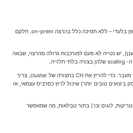
הרבה מהמוצרים בעולמות ה- data שיצאו בשנים האחרונות שמו את עיקר הדגש בעולם ה- cloud, הרבה פעמים באופן בלעדי – ללא תמיכה כלל בהרצה on-prem. חלקם
ריץ את השירות on-prem (או לחלופין בהתקנה עצמאית על תשתית IaaS בספקית הענן), יש נטייה לא פעם למורכבות גדולה מהרצוי, שבאה
ייה.
ב- ClickHouse המצב פשוט: כדי להריץ ClickHouse על node יחיד, צריך רק את ה- executable של CH ושום דבר מעבר. כדי להריץ את CH בתצורה של cluster, צריך
ם עצמם ואת ClickHouse Keeper (מוצר תואם Zookeeper שפותח ע"י CH כדי להחליף את CH ולספק ביצועים טובים יותר) שיכול לרוץ כסרביס עצמאי, או
ושף את המידע הפנימי שלו (מטריקות, לוגים וכו') בתור טבלאות, מה שמאפשר