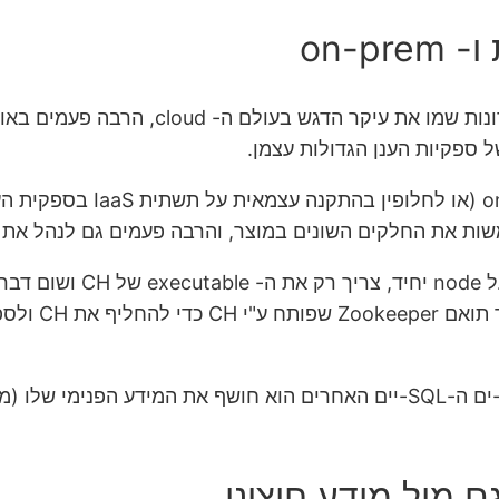
on-
ספקיות הענן הגדולות עצמן.
גם במוצרים שמאפשרים לך לה
השונים במוצר, והרבה פעמים גם לנהל את ה- scaling שלהן בצורה בלתי תלו
את ה- node-י
גם התחזוקה של CH קלה למדי: בדומה להרבה מה-DB-ים ה-SQL-יים האחרים הוא ח