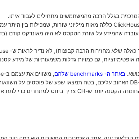
התחשב בעובדה שהמידע על שורת הטקסט לא היה מאונדקס קודם (
זציות, גם כמויות גדלות משמעותיות של מידע קטנות עליו (קיימים בעו
נושא.
באתר ה- benchmarks שלהם
, משווים את עצמם ב-ClickHouse מול מנועים שונים שמריצים חומרות שונות.
אם תחפשו בגוגל את השילוב בין ClickHouse למנוע ה-DB האהוב עליכם, בטח תמצאו ש
, הוא כמות החומרה הקטנה יותר ש-CH צריך ביח
data-ware-ים, או סתם שמירת טבלאות ענק, אחד הפרמטרים החשובים הוא 