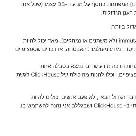
עם השנים, הפך ClickHouse לפרוייקט אופן-סורס, ויצא מאוחר יותר להיות מוצר של חברה עצמאית (בעלת אותו השם) המפתחת בנוסף על מנוע ה-DB עצמו (שכל אחד
הענן הגדולות.
: אם ה- workload שלכם מכיל חלק משמעותי של טבלאות שמייצגות event-ים, שהם immutable (לא משתנים או נמחקים), מאד יכול להיות
 מידע מעולמות הניטור, מידע מעולמות האבטחה, או דברים שספציפיים
:טבלאות שבהן המידע מסודר לפי זמן, ושליפות רבות מתעניינות במידע בטווחי זמן ספציפיים, יוכלו להנות מהיכולת של ClickHouse לגשת
ר הגדול הבא", לא פעם אנשים יכולים להיות
ספקטיים לגבי מוצרים שהם שומעים עליהם לראשונה. המטרה שלי בפוסט הזה, היא לשתף בדברים המרכזיים שאהבתי ב- ClickHouse ושבגללם אני נהנה להשתמש בו,