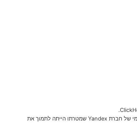
ClickHouse אינו שחקן חדש בשוק. למעשה, מדובר בדטאבייס שהפיתוח שלו התחיל עוד בשנת 2012, כפרוייקט פנימי של חברת Yandex שמטרתו הייתה לתמוך את