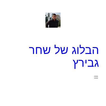
לדלג
לתוכן
הבלוג של שחר
גבירץ