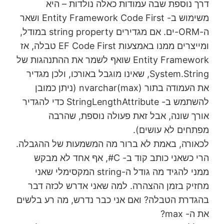
דרך נוספת שבה עמודות כאלה נולדות – היא
משימוש ב- Entity Framework Code First ושאר
ה-ORM-ים. אם מגדירים string property במודל,
ומייצרים ממנו באמצעות EF Code First טבלה, אז
Entity Framework שואף לשמר את ההתנהגות של
System.String, שאינו מוגבל באורכו, ולכן מגדיר
את העמודה בתור nvarchar(max) (ניתן כמובן
להשתמש ב- StringLengthAttribute כדי להגדיר
אורך שונה, אבל זאת פעולה נוספת, שהרבה
מפתחים לא עושים).
לכאורה, באמת לא ברור מה המשמעות של ההגבלה.
הרי כשאני כותב קוד ב- C#, אף אחד לא מבקש
ממני להגיד מה גודל ה-string המקסימלי שאני
מחזיק בזמן ההצהרה. למה שאני אדרש לכזה דבר
בהגדרת הטבלה? ואם אני כבר נדרש, מה רע בלשים
את ה- max?