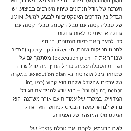
execution plan. מידע נוסף שהוא משתמש בו, הוא
הערכה של גודל הנתונים שיהיו מעורבים בביצוע. יש
הבדל בין הדרכים האפקטיביות לבצע, למשל, JOIN
של טבלה קטנה עם טבלה קטנה, טבלה קטנה עם
גדולה או שתי טבלאות גדולות.
כדי להעריך את כמות הנתונים, בנוסף
לסטטיסטיקות שונות, ה- query optimizer (הרכיב
שבוחר את ה- execution plan) מסתמך גם על
הגדרת הטבלה עצמה, כדי להעריך מה גודל שורה
שמוחזר מכל אופרטור ב- execution plan. במקרה
של ערכים שהגודל שלהם הוא קבוע (כמו int,
bigint, nchar וכו’) – הוא יודע להגיד את הגודל
המדוייק. במקרה של עמודות עם אורך משתנה, הוא
נדרש לנחש, כאשר הבסיס לניחוש הוא הגודל
המקסימלי המוצהר של העמודה.
לשם הדוגמא, לקחתי את טבלת Posts של