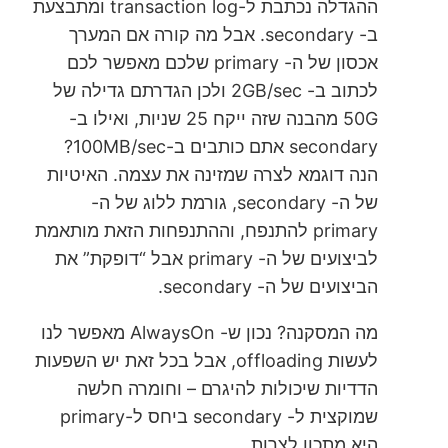
ההגדלה נכתבת ל-transaction log ומתבצעת
ב- secondary. אבל מה קורה אם המערך
אכסון של ה- primary שלכם מאפשר לכם
לכתוב ב- 2GB/sec ולכן הגדרתם גדילה של
50G מהבנה שזה ייקח 25 שניות, ואילו ב-
secondary אתם כותבים ב-100MB/sec?
הנה דוגמא לצרה שמזינה את עצמה. האיטיות
של ה- secondary, גורמת ללוג של ה-
primary להתנפח, וההתנפחות הזאת מותאמת
לביצועים של ה- primary אבל “דופקת” את
הביצועים של ה- secondary.
מה המסקנה? נכון ש- AlwaysOn מאפשר לנו
לעשות offloading, אבל בכל זאת יש השפעות
הדדיות שיכולות להיגרם – וחומרה חלשה
שמוקצית ל- secondary ביחס ל-primary
היא מתכון לצרות