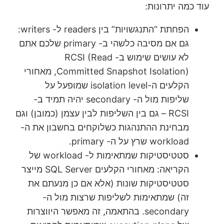
עוד כמה יתרונות:
הפחתת “התנגשויות” בין readers ל- writers:
גם אם מסיבה כלשהי ב- primary שלכם אתם
לא עושים שימוש ב- RCSI (Read
Committed Snapshot Isolation), מאחורי
הקלעים ה-isolation level שמופעל על
שליפות מול ה- secondary יהיה תמיד ב-
RCSI – גם בין השליפות לבין עצמן (כמובן) וגם
מבחינת ההתנהגות כשלוקחים בחשבון את ה-
workload שרץ על ה- primary.
סטטיסטיקות שמתאימות ל- workload של
הקריאה: מאחורי הקלעים SQL Server מייצר
סטטיסטיקות שונות (אלא אם כן מנעתם את
זה) שמתאימות לשליפות שרצות מול ה-
secondary. בהתאמה, זה מאפשר היווצרות