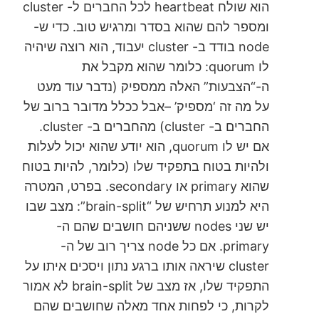
הוא שולח heartbeat לכל החברים ל- cluster
ומספר להם שהוא בסדר ומרגיש טוב. כדי ש-
node בודד ב- cluster יעבוד, הוא רוצה שיהיה
לו quorum: כלומר שהוא מקבל את
ה-“הצבעות” האלה ממספיק (נדבר עוד מעט
על מה זה ‘מספיק’ –אבל ככלל מדובר ברוב של
החברים ב- cluster) מהחברים ב- cluster.
אם יש לו quorum, הוא יודע שהוא יכול לעלות
ולהיות בטוח בתפקיד שלו (כלומר, להיות בטוח
שהוא primary או secondary. בפרט, המטרה
היא למנוע תרחיש של “brain-split”: מצב שבו
יש שני nodes ששניהם חושבים שהם ה-
primary. אם כל node צריך רוב של ה-
cluster שיראה אותו ברגע נתון ויסכים איתו על
התפקיד שלו, אז מצב של brain-split לא אמור
לקרות, כי לפחות אחד מאלה שחושבים שהם