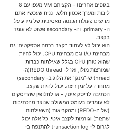
בגופים אחרים) – הקציתם VM מעפן עם 8
ליבות ומערך אכסון חלש. נניח שעכשיו אתם
מריצים פעולת הכנסה מאסיבית של מידע על
ה- primary, וה- secondary פשוט לא עומד
בקצב.
הוא יכול לא לעמוד בקצב בכמה אספקטים: גם
מבחינת I/O וגם מבחינת CPU. יכול להיות
שהוא טוחן CPU בגלל שאילתות כבדות
שמורצות מולו, ואז ל- REDO thread(ה-
thread ש-“מנגן” את הלוג ב- secondary)
מתחרה על זמן ריצה. יכול להיות שקצב
הכתיבה לדיסק איטי, – או לחלופין שהדיסקים
לא עומדים בעומס המשולב שנוצר מהכתיבות
(של ה-REDO) ומהקריאות (השאילתות
שרצות) וגורמות לקצב איטי. כל אלה יכול
לגרום ל- transaction log להתנפח ב-