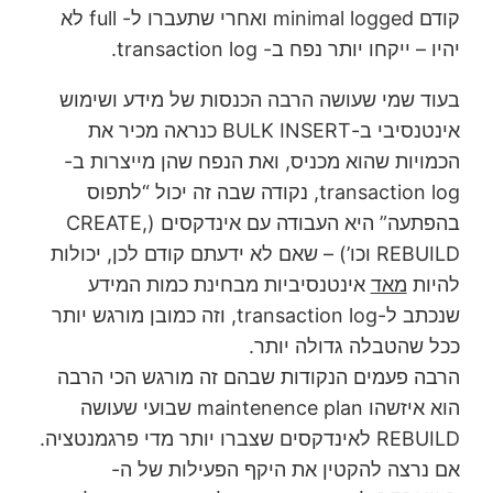
קודם minimal logged ואחרי שתעברו ל- full לא
יהיו – ייקחו יותר נפח ב- transaction log.
בעוד שמי שעושה הרבה הכנסות של מידע ושימוש
אינטנסיבי ב-BULK INSERT כנראה מכיר את
הכמויות שהוא מכניס, ואת הנפח שהן מייצרות ב-
transaction log, נקודה שבה זה יכול “לתפוס
בהפתעה” היא העבודה עם אינדקסים (CREATE,
REBUILD וכו’) – שאם לא ידעתם קודם לכן, יכולות
להיות
מאד
אינטנסיביות מבחינת כמות המידע
שנכתב ל-transaction log, וזה כמובן מורגש יותר
ככל שהטבלה גדולה יותר.
הרבה פעמים הנקודות שבהם זה מורגש הכי הרבה
הוא איזשהו maintenence plan שבועי שעושה
REBUILD לאינדקסים שצברו יותר מדי פרגמנטציה.
אם נרצה להקטין את היקף הפעילות של ה-