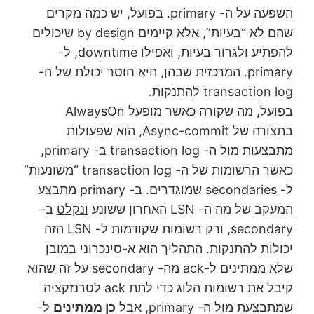
השפעה על ה- primary. בפועל, יש כמה מקרים
שהם לא “בעיות”, אלא קיימים by design שיכולים
להפתיע ולגרור בעיות, ואפילו downtime, ל-
primary. המרכזית שבהן, היא חוסר יכולת של ה-
transaction log להתנקות.
בפועל, מה שקורה כאשר מופעל AlwaysOn
בתצורה של Async-commit, הוא שפעולות
מתבצעות מול ה- transaction log ב- primary,
כאשר הרשומות של ה- transaction log “משונעות”
ל- secondaries שמוגדרים. ב- primary מתבצע
המעקב של מה ה- LSN האחרון ששונע
ונקלט
ב-
secondary, ורק רשומות שקודמות ל- LSN הזה
יכולות להתנקות. התהליך הוא א-סינכרוני במובן
שלא ממתינים ל-ack מה- secondary על זה שהוא
קיבל את רשומות הלוג כדי לתת ack לטרנזקציה
שמתבצעת מול ה- primary, אבל
כן ממתינים
ל-