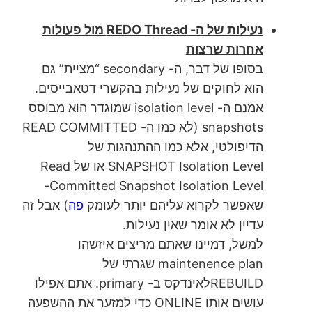
נעילות של ה- REDO Thread מול פעולות
אחרות שרצות
בסופו של דבר, ה- secondary “מציית” גם
הוא לחוקים של נעילות בהקשרי דטאבייסים.
אמנם ה- isolation level שמוגדר הוא מבוסס
snapshots (לא כמו ה- READ COMMITTED
הדיפולטי, אלא כמו ההתנהגות של
SNAPSHOT Isolation Level או של Read
Committed Snapshot Isolation Level-
שאפשר לקרוא עליהם יותר לעומק
פה
) אבל זה
עדיין לא אומר שאין נעילות.
למשל, דמיינו שאתם מריצים איזשהו
maintenence plan שגרתי של
REBUILDלאינדקס ב- primary. אתם אפילו
עושים אותו ONLINE כדי למזער את ההשפעה