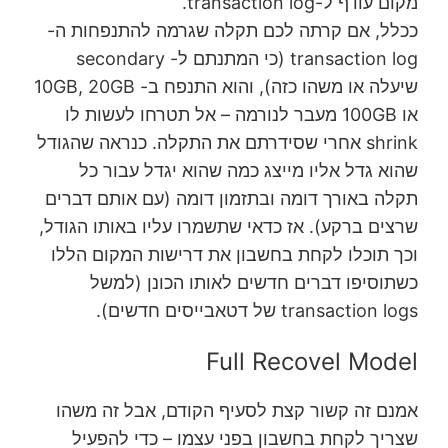
מקום עודף ל-transaction log.
ככלל, אם קרתה לכם תקלה שגרמה להתנפחות ה-
transaction log (כי המתנתם ל- secondary
שיעלה או משהו כזה), והוא התנפח ב- 10GB, 20GB
או 100GB מעבר לנורמה – אל תטרחו לעשות לו
shrink אחרי שסידרתם את התקלה. כנראה שהגודל
שהוא גדל אליו מייצג כמה שהוא יגדל עבור כל
תקלה באורך דומה ובתזמון דומה (עם אותם דברים
שרצים ברקע). אז כדאי שתשמרו עליו באותו הגודל,
וכך תוכלו לקחת בחשבון את דרישות המקום הללו
כשתוסיפו דברים חדשים לאותו הכונן (למשל
transaction logs של דטאבייסים חדשים).
Full Recovel Model
אמנם זה קשור קצת לסעיף הקודם, אבל זה משהו
שצריך לקחת בחשבון בפני עצמו – כדי להפעיל