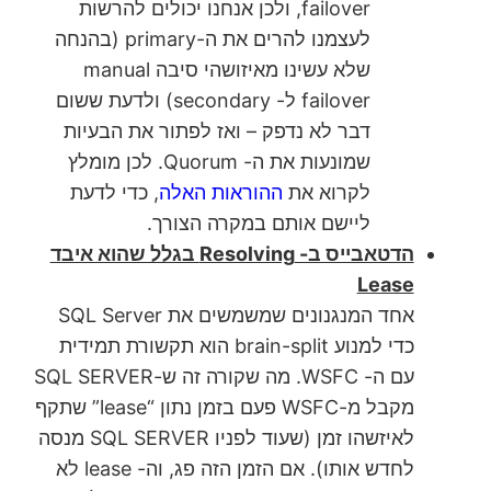
failover, ולכן אנחנו יכולים להרשות
לעצמנו להרים את ה-primary (בהנחה
שלא עשינו מאיזושהי סיבה manual
failover ל- secondary) ולדעת ששום
דבר לא נדפק – ואז לפתור את הבעיות
שמונעות את ה- Quorum. לכן מומלץ
לקרוא את
ההוראות האלה
, כדי לדעת
ליישם אותם במקרה הצורך.
הדטאבייס ב- Resolving בגלל שהוא איבד
Lease
אחד המנגנונים שמשמשים את SQL Server
כדי למנוע brain-split הוא תקשורת תמידית
עם ה- WSFC. מה שקורה זה ש-SQL SERVER
מקבל מ-WSFC פעם בזמן נתון “lease” שתקף
לאיזשהו זמן (שעוד לפניו SQL SERVER מנסה
לחדש אותו). אם הזמן הזה פג, וה- lease לא