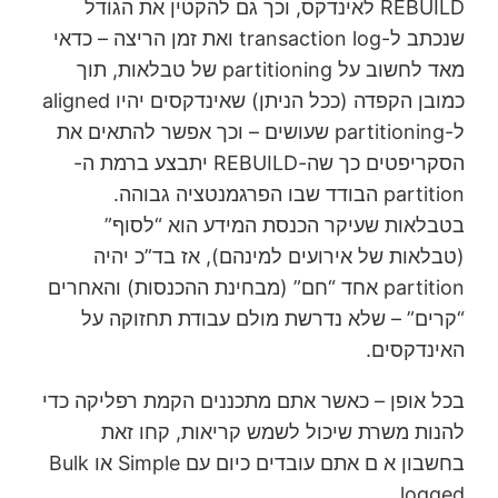
REBUILD לאינדקס, וכך גם להקטין את הגודל
שנכתב ל-transaction log ואת זמן הריצה – כדאי
מאד לחשוב על partitioning של טבלאות, תוך
כמובן הקפדה (ככל הניתן) שאינדקסים יהיו aligned
ל-partitioning שעושים – וכך אפשר להתאים את
הסקריפטים כך שה-REBUILD יתבצע ברמת ה-
partition הבודד שבו הפרגמנטציה גבוהה.
בטבלאות שעיקר הכנסת המידע הוא “לסוף”
(טבלאות של אירועים למינהם), אז בד”כ יהיה
partition אחד “חם” (מבחינת ההכנסות) והאחרים
“קרים” – שלא נדרשת מולם עבודת תחזוקה על
האינדקסים.
בכל אופן – כאשר אתם מתכננים הקמת רפליקה כדי
להנות משרת שיכול לשמש קריאות, קחו זאת
בחשבון א ם אתם עובדים כיום עם Simple או Bulk
logged.