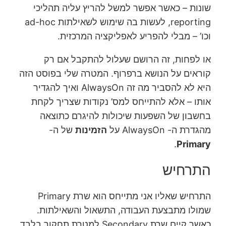
שונות – כאשר אפשר למשל להריץ עליה תהליכי
reporting, לעשות בה שימוש לשאילתות ad-hoc
וכו’ – מבלי להפריע לאפליקציה המרכזית.
או לפחות, זה הרושם שעלול להתקבל אם רק
קוראים על הנושא ברפרוף. המטרה שלי בפוסט הזה
היא לא להסביר מה זה AlwaysOn ואיך להגדיר
אותו – אלא להתייחס למס’ נקודות שצריך לקחת
בחשבון של השפעות שיכולות להיגרם כתוצאה
מהגדרת ה- AlwaysOn על
הזמינות
של ה-
.
Primary
התרחיש
התרחיש שאליו אני מתייחס הוא שרת Primary
שמולו מתבצעת העבודה, התשאול והשאילתות.
כאשר קיים שרת Secondary
למטרת תחקור בלבד
.