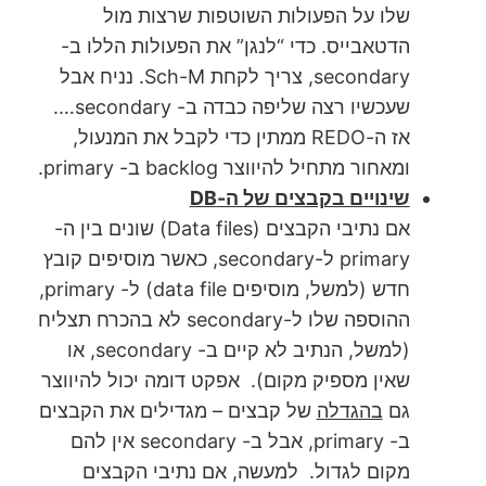
שלו על הפעולות השוטפות שרצות מול
הדטאבייס. כדי “לנגן” את הפעולות הללו ב-
secondary, צריך לקחת Sch-M. נניח אבל
שעכשיו רצה שליפה כבדה ב- secondary….
אז ה-REDO ממתין כדי לקבל את המנעול,
ומאחור מתחיל להיווצר backlog ב- primary.
שינויים בקבצים של ה-DB
אם נתיבי הקבצים (Data files) שונים בין ה-
primary ל-secondary, כאשר מוסיפים קובץ
חדש (למשל, מוסיפים data file) ל- primary,
ההוספה שלו ל-secondary לא בהכרח תצליח
(למשל, הנתיב לא קיים ב- secondary, או
שאין מספיק מקום). אפקט דומה יכול להיווצר
גם
בהגדלה
של קבצים – מגדילים את הקבצים
ב- primary, אבל ב- secondary אין להם
מקום לגדול. למעשה, אם נתיבי הקבצים