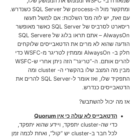
שמאורח ב- WSFC ומממש את הממשק שלו,
ומתקשר מול ה-process של SQL Server כשנדרש.
עם זאת, יש לזה מס’ השלכות: אם למשל תעשו
ריסארט לסרביס של SQL Server כאשר מאופשר
AlwaysOn – אתם תראו בלוג של SQL Servere
הודעה שהוא לא מרים את הדטאבייסים שלוקחים
חלק ב- AlwaysOn וממתין לטריגר מ-WSFC כדי
להרים אותם. ה-“טריגר” הזה ניתן אחרי ש-WSFC
מבין מה המצב שלו בהקשרי ה- cluster ומה
התפקיד שלו, ואז אומר ל-SQL Server להרים את
הדטאבייסים כנדרש.
אז מה יכול להשתבש?
הדטאבייס לא עולה כי אין Quorum
כדי שה-cluster יתפקד, ויידע שהוא יתפקד,
לכל חבר ב-cluster יש “קול”, ואחת לכמה זמן