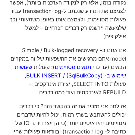
נקודה בזמן, אלא רק לנקודה העדכנית ביותר), אפשר
לצמצם את המידע שנכתב ל-transaction log עבור
פעולות מסויימות, ולצמצם אותו באופן משמעותי (כך
שלמעשה יירשמו רק דברים הכרחיים – למשל
אילקוצים).
אם אתם ב- Simple / Bulk-logged recovery
model אתם מרגישים את ההשפעות של זה במקרים
הבאים (עד כדי
תנאים מסויימים
): פעולות
שעושות
שימוש ב- BULK INSERT / (SqlBulkCopy)
,
פעולות SELECT INTO, יצירת אינדקסים ו-
REBUILD לאינדקסים ועוד כמה דברים.
אז למה אני מזכיר את זה בהקשר הזה? כי דברים
יכולים להשתבש בשתי רמות: יכול להיות שדברים
מסויימים יהיו איטיים יותר (כי הן ייצרו יותר IO של
כתיבה ל- transaction log) ובוודאות פעולות שהיו