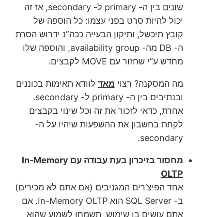
שונים
בין ה- primary ל- secondary, אז זה
יכול להיות סרט בפני עצמו: כל הוספה של
קובץ תיכשל, ותיקון הבעייה ככה”נ ידרוש הסרת
ה- DB מה- availability group, והוספה שלו
מחדש ע”י שחזור עם MOVE לקבצים.
מה המסקנה? רצוי
מאד
לוודא תאימות בכוננים
ובנתיבים בין ה- primary ל- secondary.
אחרת, כדאי לזכור את זה וכל שינוי בקבצים
לקחת בחשבון את ההשפעות שיהיו על ה-
secondary.
מחסור בזיכרון בעת עבודה עם In-Memory
OLTP
אחד הפיצ’רים המגניבים (אם אתם לא מכירים)
ב- SQL Server הוא In-Memory OLTP. אם
אתם עושים בו שימוש, תשמחו לשמוע שהוא