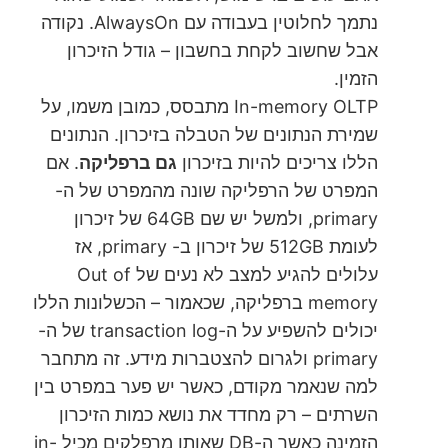
נתמך לחלוטין בעבודה עם AlwaysOn. נקודה
אבל שחשוב לקחת בחשבון – גודל הזיכרון
הזמין.
In-memory OLTP מתבסס, כמובן משמו, על
שמירת הנתונים של הטבלה בזיכרון. הנתונים
הללו צריכים להיות בזיכרון
גם ברפליקה
. אם
המפרט של הרפליקה שונה מהמפרט של ה-
primary, ולמשל יש שם 64GB של זיכרון
לעומת 512GB של זיכרון ב- primary, אז
עלולים להגיע למצב לא נעים של Out of
memory ברפליקה, שכאמור – הכשלונות הללו
יכולים להשפיע על ה-transaction log של ה-
primary ולגרום להצטברות מידע. זה מתחבר
למה שנאמר מקודם, כאשר יש פער במפרט בין
השרתים – רק מחדד את נושא כמות הזיכרון
הזמינה כאשר ה-DB שאותו מרפלקים מכיל in-