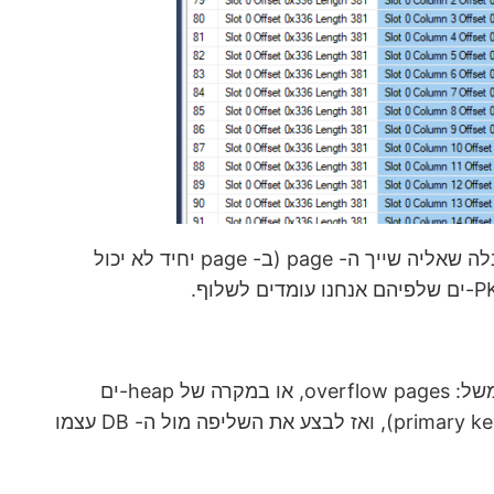
נשים לב שאנחנו ממש יכולים לראות תוכן של שורה שמושפעת. בתוך כל page מופיע גם ה- object_id שמשוייך לטבלה שאליה שייך ה- page (ב- page יחיד לא יכול
אמנם אפשר לחלץ את כל הערכים מה- transaction log, אבל זה ידרוש להתמודד עם מספר מקרי קצה מגעילים (למשל: overflow pages, או במקרה של heap-ים
להתמודד עם forwarded records). הרבה יותר קל (גם אם פחות יעיל) לחלץ רק את המזהה החזק של השורה (ה- primary key), ואז לבצע את השליפה מול ה- DB עצמו