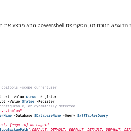
 dbatools -scope currentuser 
tcert -Value 
$true
 -Register
ypt -Value 
$false
 -Register
configurable, or dynamically detected
sys.tables"
erName
 -Database 
$DatabaseName
 -Query 
$allTablesQuery
ext, [Page ID] as PageId
$LogBackupPath
',DEFAULT, DEFAULT, DEFAULT, DEFAULT, DEFAULT, DEF