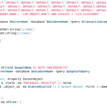
LT, DEFAULT, DEFAULT, DEFAULT, DEFAULT, DEFAULT, DEFAULT, DEFAUL
ULT, DEFAULT, DEFAULT, DEFAULT, DEFAULT, DEFAULT, DEFAULT,DEFAUL
ULT, DEFAULT,DEFAULT, DEFAULT, DEFAULT, DEFAULT, DEFAULT, DEFAUL
NSERT_ROWS', 'LOP_MODIFY_ROW') AND Context = 'LCX_CLUSTERED'
tance 
$ServerName
 -Database 
$DatabaseName
 -Query 
$transactionLog
shSet
[
string
]]
::
new
()
Set
[
string
]]
::
new
()
{
,
$fileId
,
$pageIdNum
,3) WITH TABLERESULTS"
rverName
 -Database 
$DatabaseName
 -Query 
$pageInfoQuery
ect
 -Property ParentObject
$_
.Field -eq 
"Metadata: ObjectId"
})
.Value
$_
.object_id -eq 
$tableObjectId
})
 | 
Select-Object
 -First 
1
)
.Nam
{
-eq 
$false
)
{