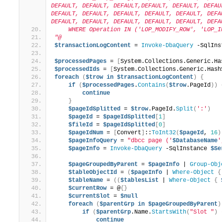
DEFAULT, DEFAULT, DEFAULT,DEFAULT, DEFAULT, DEFAU
DEFAULT, DEFAULT, DEFAULT, DEFAULT, DEFAULT, DEFA
DEFAULT, DEFAULT, DEFAULT, DEFAULT, DEFAULT, DEFA
    WHERE Operation IN ('LOP_MODIFY_ROW', 'LOP_I
"@
$transactionLogContent
 = 
Invoke-DbaQuery
 -SqlIns
$processedPages
 = 
[
System.Collections.Generic.Ha
$processedIds
 = 
[
System.Collections.Generic.Hash
foreach
(
$trow
in
$transactionLogContent
)
{
if
(
$processedPages
.
Contains
(
$trow
.PageId
))
continue
}
$pageIdSplitted
 = 
$trow
.PageId.
Split
(
':'
)
$pageId
 = 
$pageIdSplitted
[
1
]
$fileId
 = 
$pageIdSplitted
[
0
]
$pageIdNum
 = 
[
Convert
]
::
ToInt32
(
$pageId
, 
16
)
$pageInfoQuery
 = 
"dbcc page ('
$DatabaseName
'
$pageInfo
 = 
Invoke-DbaQuery
 -SqlInstance 
$Se
$pageGroupedByParent
 = 
$pageInfo
 | 
Group-Obj
$tableObjectId
 = 
(
$pageInfo
 | 
Where-Object
{
$tableName
 = 
((
$tablesList
 | 
Where-Object
{
$currentRow
 = @
{}
$currentSlot
 = 
$null
foreach
(
$parentGrp
in
$pageGroupedByParent
)
if
(
$parentGrp
.Name.
StartsWith
(
"Slot "
)
 
continue