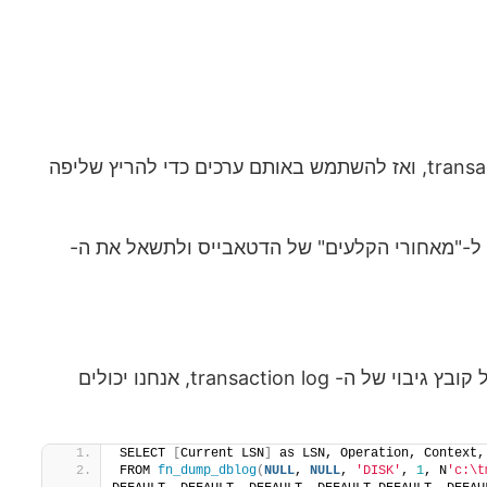
נרצה לחלץ את ה- ID-ים (כלומר, את ערכי ה- primary key של השורה, כדי לזהות אותה חח"ע) מה- transaction log, ואז להשתמש באותם ערכים כדי להריץ שליפה
ת ל-"מאחורי הקלעים" של הדטאבייס ולתשאל את ה-
כדי לקרוא את התוכן של transaction log נוכחי אנחנו יכולים לעשות שימוש בפונקציה fn_dblog. כדי לקרוא תוכן של קובץ גיבוי של ה- transaction log, אנחנו יכולים
SELECT 
[
Current LSN
]
 as LSN, Operation, Context,
FROM 
fn_dump_dblog
(
NULL
, 
NULL
, 
'DISK'
, 
1
, N
'c:\t