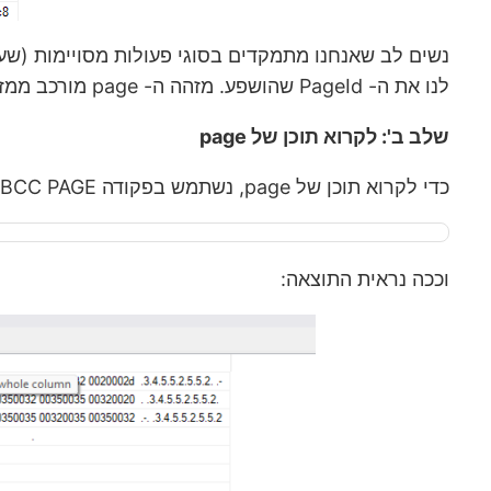
לנו את ה- PageId שהושפע. מזהה ה- page מורכב ממזהה הקובץ, נקודותיים ואז מזהה ה- page בהקסה. לשלב הבא, אנחנו צריכים להמיר אותו לדצימלי.
שלב ב': לקרוא תוכן של page
כדי לקרוא תוכן של page, נשתמש בפקודה DBCC PAGE:
וככה נראית התוצאה: