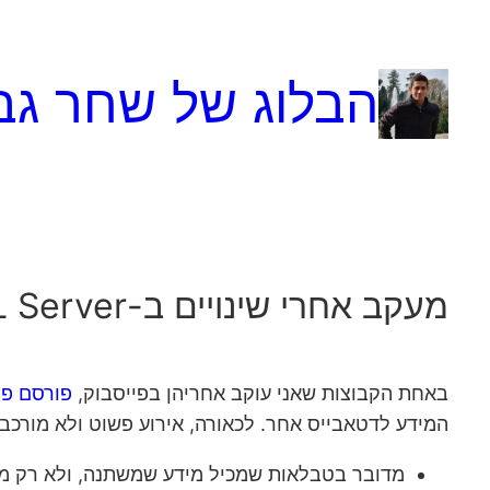
לדלג
לתוכן
הבלוג של שחר גב
מעקב אחרי שינויים ב-SQL Server באמצעות חילוץ המידע מ- Transaction Log Backups
באחת הקבוצות שאני עוקב אחריהן בפייסבוק,
פורסם פו
המידע לדטאבייס אחר. לכאורה, אירוע פשוט ולא מורכב
מדובר בטבלאות שמכיל מידע שמשתנה, ולא רק מתווסף (ולכן "crawling" על 