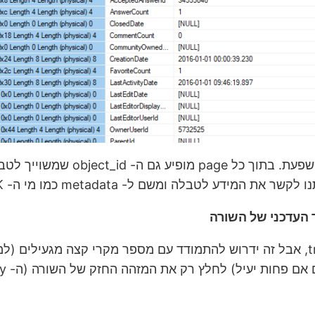
metadata כמו מי ה- PK-ים שלפיהם אנחנו עומדים לשלוף.
 העדכני של השורה