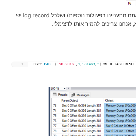
נשים לב שאנחנו מתמקדים בסוגי פעולות מסויימות (שעניינו את כותב הפוסט המקורי – הוספה ועדכון, יכול להיות שאתם תתעניינו בפעולות נוספות) ושלכל log record יש
DBCC 
PAGE
(
'SO-2016'
,
1
,
581463
,
3
)
 WITH TABLERESUL