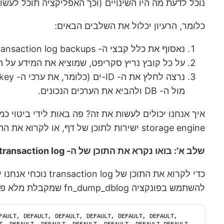
נוכל לדעת מה היו השינויים (וכך האפליקציה תוכל לעשו
כלומר, הרעיון יכלול את השלבים הבאים:
נאסוף את כלל קבצי ה- transaction log backups שמתבצעים
על כל קובץ נריץ סקריפט, שמוציא את המידע על ה
מול ה- DB ולהביא את הערכים הנכונים.
איך אנחנו יכולים לעשות את זה? פה באות לידי ביטוי
storage engine ישירות לתוכן של דף, או לקרוא את התוכן של ה- transaction log.
שלב א': בואו נקרא את התוכן של ה- transaction log
להשתמש בפונקציה fn_dump_dblog שמקבלת מלא פרמטרים, שמרובם לא ממש אכפת לנו:
FAULT, DEFAULT, DEFAULT, DEFAULT, DEFAULT, DEFAULT, 