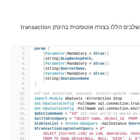
כדי לארוז את הכל ביחד (לפחות מספיק כדי להסביר את הדוגמא הנוכחית), הסקריפט powershell הבא מבצע את השלבים הללו בצורה אוטומטית בהינתן transaction
param
(
[
Parameter
(
Mandatory = 
$true
)]
[
string
]
$LogBackupPath
,
[
Parameter
(
Mandatory = 
$true
)]
[
string
]
$ServerName
,
[
Parameter
(
Mandatory = 
$true
)]
[
string
]
$DatabaseName
)
#if not installed, execute: install-module -name
Import-Module
 dbatools -ErrorAction Stop
Set-DbatoolsConfig
 -FullName sql.connection.trus
Set-DbatoolsConfig
 -FullName sql.connection.encr
$pkColumnName
 = 
"Id"
#in real world it would be 
$allTablesQuery
 = 
"SELECT name, object_id  FROM 
$tablesList
 = 
Invoke-DbaQuery
 -SqlInstance 
$Serv
$transactionLogContentQuery
 = 
@"
    SELECT [Current LSN] as LSN, Operation, Cont
    FROM fn_dump_dblog(NULL, NULL, 'DISK', 1, N'