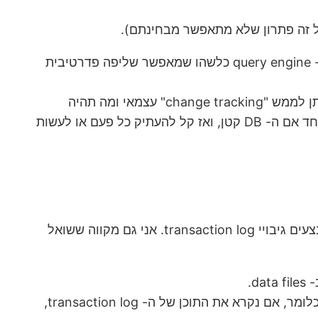
מדובר במצב קצת טריקי, שהוביל למספר הצעות של העתקת כל המידע לשירות אחר וביצוע ההצלבות שם, שימוש ב- query engine כלשהו שמאפשר שליפה פדרטיבית
בהחלט יכול להיות שהפתרונות הללו הם הפתרונות ההגיוניים. אבל, תוך כדי חשיבה על הבעייה הזאת, תהיתי האם ניתן לממש "change tracking" עצמאי ומה תהיה
המשמעות של זה. מאד יכול להיות שמבחינות שונות הפתרון שאני עומד להציע בפוסט הזה לא משתלם למימוש (במיוחד אם ה- DB קטן, ואז קל להעתיק כל פעם או לעשות
אני עומד להסתמך (ולקוות) שיש ל-DB הנ"ל גיבויים ושה- DB מוגדר בתור Recovery Model של Full, כלומר שמתבצעים גיבויי transaction log. אני גם מקווה ששואל
במקרה שמוגדר Full recovery model, זה אומר שהשינויים נשמרים בו גם עד שמתבצע transaction log backup. כלומר, אם נקרא את התוכן של ה- transaction log,