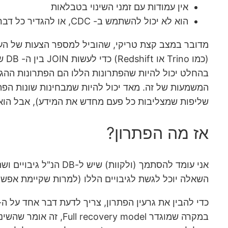
אין עמודות עם זמני השינוי בטבלאות
הוא לא יכול להשתמש ב- CDC, או להגדיר כל דבר נוסף ברמת הדטאבייס (הוצעו לו בתגובות טריגרים וכו', אבל זה פתרון שלא מתאפשר מבחינתם).
(כמו Trino או Redshift) כדי לעשות JOIN בין ה- DB שאליו הוא מכניס את המיעד ל-DB המקור וכו'.
שליפות שמצליבות כל פעם מחדש את המידע), אבל הוא מ
אז מה הפתרון?
השאלה יוכל לגשת לגיבויים הללו (למרות שקיימת אפשר
כדי להבין את גרעין הפתרון, צריך לדעת דבר אחד על ה- Transaction log file: כל שינוי נכתב אליו, לפני שהתבצע ב- ata files